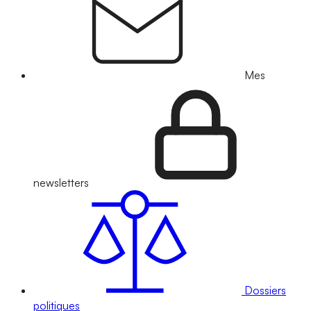
Mes
newsletters
Dossiers
politiques