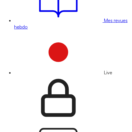
Mes revues
hebdo
Live