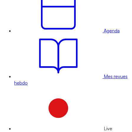
Agenda
Mes revues
hebdo
Live