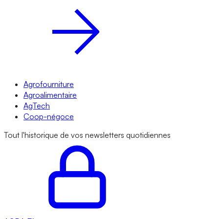
Agrofourniture
Agroalimentaire
AgTech
Coop-négoce
Tout l'historique de vos newsletters quotidiennes