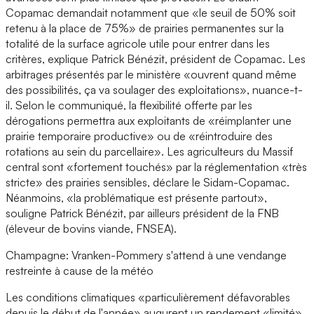
Copamac demandait notamment que «le seuil de 50% soit
retenu à la place de 75%» de prairies permanentes sur la
totalité de la surface agricole utile pour entrer dans les
critères, explique Patrick Bénézit, président de Copamac. Les
arbitrages présentés par le ministère «ouvrent quand même
des possibilités, ça va soulager des exploitations», nuance-t-
il. Selon le communiqué, la flexibilité offerte par les
dérogations permettra aux exploitants de «réimplanter une
prairie temporaire productive» ou de «réintroduire des
rotations au sein du parcellaire». Les agriculteurs du Massif
central sont «fortement touchés» par la réglementation «très
stricte» des prairies sensibles, déclare le Sidam-Copamac.
Néanmoins, «la problématique est présente partout»,
souligne Patrick Bénézit, par ailleurs président de la FNB
(éleveur de bovins viande, FNSEA).
Champagne: Vranken-Pommery s'attend à une vendange
restreinte à cause de la météo
Les conditions climatiques «particulièrement défavorables
depuis le début de l'année» augurent un rendement «limité»