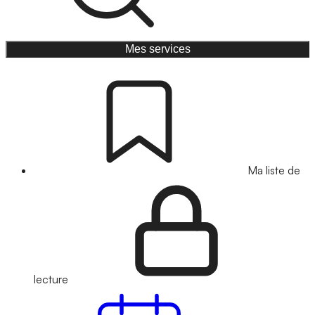
Mes services
Ma liste de
lecture