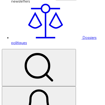
newsletters
Dossiers
politiques