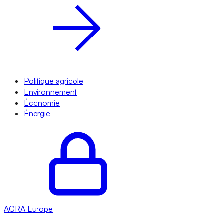
Politique agricole
Environnement
Économie
Énergie
AGRA
Europe