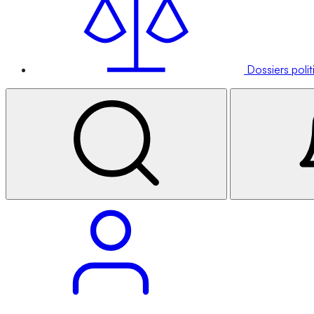
Dossiers poli