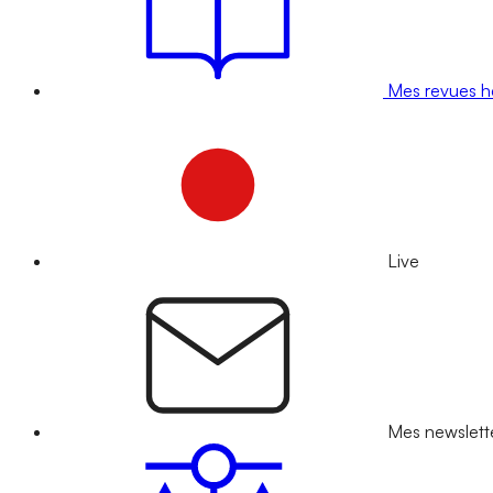
Mes revues 
Live
Mes newslett