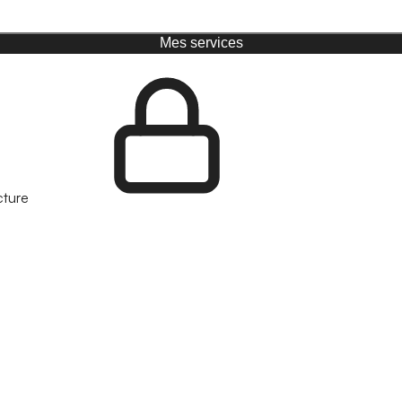
Mes services
cture