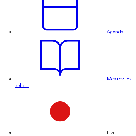
Agenda
Mes revues
hebdo
Live