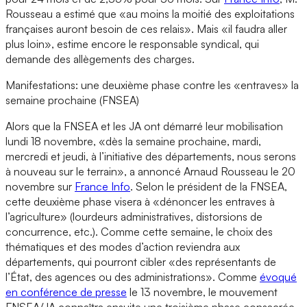
Rousseau a estimé que «au moins la moitié des exploitations
françaises auront besoin de ces relais». Mais «il faudra aller
plus loin», estime encore le responsable syndical, qui
demande des allègements des charges.
Manifestations: une deuxième phase contre les «entraves» la
semaine prochaine (FNSEA)
Alors que la FNSEA et les JA ont démarré leur mobilisation
lundi 18 novembre, «dès la semaine prochaine, mardi,
mercredi et jeudi, à l’initiative des départements, nous serons
à nouveau sur le terrain», a annoncé Arnaud Rousseau le 20
novembre sur
France Info
. Selon le président de la FNSEA,
cette deuxième phase visera à «dénoncer les entraves à
l’agriculture» (lourdeurs administratives, distorsions de
concurrence, etc.). Comme cette semaine, le choix des
thématiques et des modes d’action reviendra aux
départements, qui pourront cibler «des représentants de
l’État, des agences ou des administrations». Comme
évoqué
en conférence de presse
le 13 novembre, le mouvement
FNSEA/JA connaîtra ensuite une troisième phase consacrée