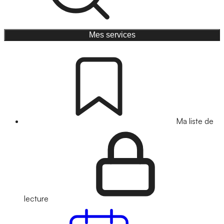
Mes services
Ma liste de
lecture