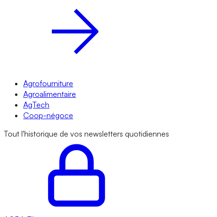
Agrofourniture
Agroalimentaire
AgTech
Coop-négoce
Tout l'historique de vos newsletters quotidiennes