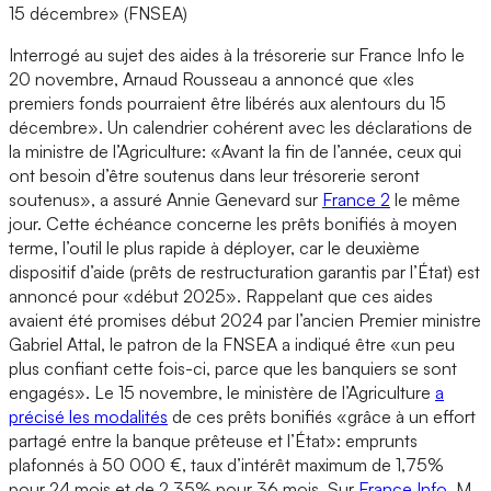
15 décembre» (FNSEA)
Interrogé au sujet des aides à la trésorerie sur France Info le
20 novembre, Arnaud Rousseau a annoncé que «les
premiers fonds pourraient être libérés aux alentours du 15
décembre». Un calendrier cohérent avec les déclarations de
la ministre de l’Agriculture: «Avant la fin de l’année, ceux qui
ont besoin d’être soutenus dans leur trésorerie seront
soutenus», a assuré Annie Genevard sur
France 2
le même
jour. Cette échéance concerne les prêts bonifiés à moyen
terme, l’outil le plus rapide à déployer, car le deuxième
dispositif d’aide (prêts de restructuration garantis par l’État) est
annoncé pour «début 2025». Rappelant que ces aides
avaient été promises début 2024 par l’ancien Premier ministre
Gabriel Attal, le patron de la FNSEA a indiqué être «un peu
plus confiant cette fois-ci, parce que les banquiers se sont
engagés». Le 15 novembre, le ministère de l’Agriculture
a
précisé les modalités
de ces prêts bonifiés «grâce à un effort
partagé entre la banque prêteuse et l’État»: emprunts
plafonnés à 50 000 €, taux d’intérêt maximum de 1,75%
pour 24 mois et de 2,35% pour 36 mois. Sur
France Info
, M.