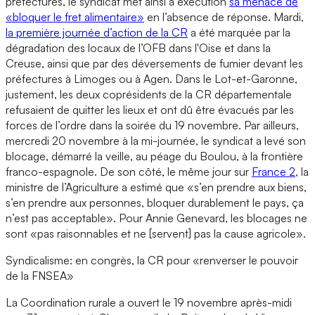
préfectures, le syndicat met ainsi à exécution
sa menace de
«bloquer le fret alimentaire»
en l’absence de réponse. Mardi,
la première journée d’action de la CR
a été marquée par la
dégradation des locaux de l’OFB dans l'Oise et dans la
Creuse, ainsi que par des déversements de fumier devant les
préfectures à Limoges ou à Agen. Dans le Lot-et-Garonne,
justement, les deux coprésidents de la CR départementale
refusaient de quitter les lieux et ont dû être évacués par les
forces de l’ordre dans la soirée du 19 novembre. Par ailleurs,
mercredi 20 novembre à la mi-journée, le syndicat a levé son
blocage, démarré la veille, au péage du Boulou, à la frontière
franco-espagnole. De son côté, le même jour sur
France 2
, la
ministre de l’Agriculture a estimé que «s’en prendre aux biens,
s’en prendre aux personnes, bloquer durablement le pays, ça
n’est pas acceptable». Pour Annie Genevard, les blocages ne
sont «pas raisonnables et ne [servent] pas la cause agricole».
Syndicalisme: en congrès, la CR pour «renverser le pouvoir
de la FNSEA»
La Coordination rurale a ouvert le 19 novembre après-midi