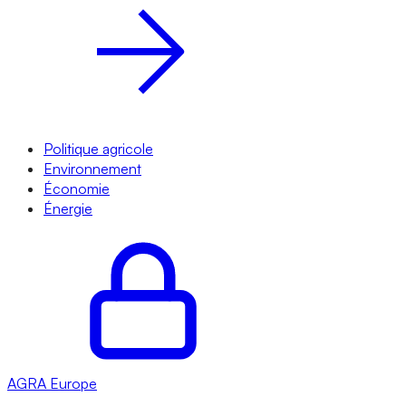
Politique agricole
Environnement
Économie
Énergie
AGRA
Europe