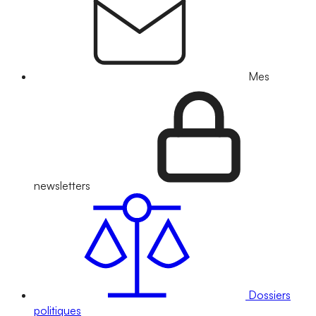
Mes
newsletters
Dossiers
politiques