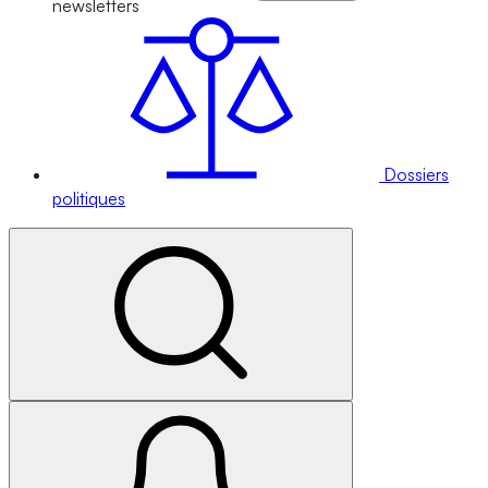
newsletters
Dossiers
politiques