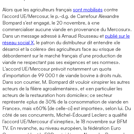
Alors que les agriculteurs français
sont mobilisés
contre
l’accord UE/Mercosur, le p.-d.g. de Carrefour Alexandre
Bompard s’est engagé, le 20 novembre, à «ne
commercialiser aucune viande en provenance du Mercosur».
Dans un message adressé à Arnaud Rousseau et
publié sur le
réseau social X
, le patron du distributeur dit entendre «le
désarroi et la colère» des agriculteurs face au «risque de
débordement sur le marché français d’une production de
viande ne respectant pas ses exigences et ses normes».
L’accord UE/Mercosur prévoit notamment un quota
d’importation de 99 000 t de viande bovine à droits nuls.
Dans son courrier, M. Bompard dit vouloir «inspirer les autres
acteurs de la filière agroalimentaire», et «en particulier les
acteurs de la restauration hors domicile»; ce secteur
représente «plus de 30% de la consommation de viande en
France», mais «60% [de celle-ci] est importée», selon lui. Du
côté de ses concurrents, Michel-Édouard Leclerc a qualifié
l’accord UE/Mercosur d’«ineptie», le 18 novembre sur BFM
TV. En revanche, au niveau européen, la fédération Euro