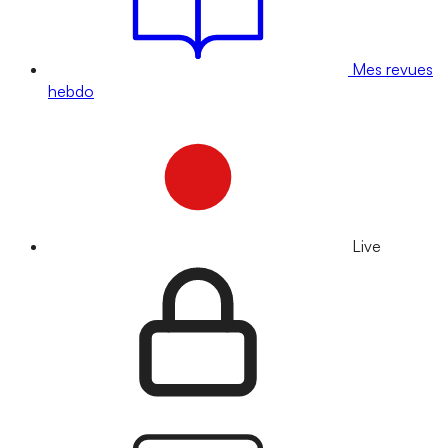
Mes revues
hebdo
Live