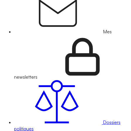
Mes
newsletters
Dossiers
politiques