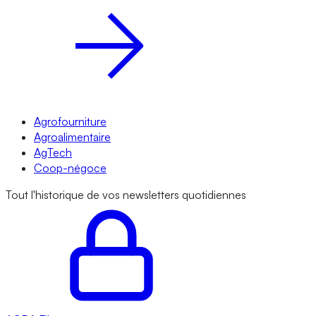
Agrofourniture
Agroalimentaire
AgTech
Coop-négoce
Tout l'historique de vos newsletters quotidiennes