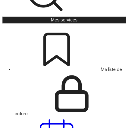
Mes services
Ma liste de
lecture