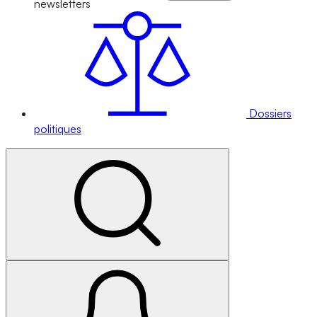
newsletters
Dossiers
politiques