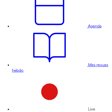
Agenda
Mes revues
hebdo
Live