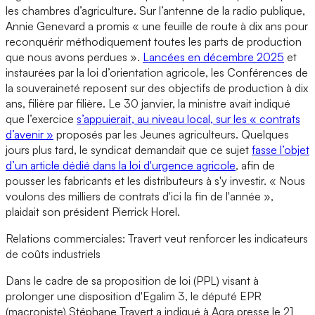
les chambres d’agriculture. Sur l’antenne de la radio publique,
Annie Genevard a promis « une feuille de route à dix ans pour
reconquérir méthodiquement toutes les parts de production
que nous avons perdues ».
Lancées en décembre 2025
et
instaurées par la loi d’orientation agricole, les Conférences de
la souveraineté reposent sur des objectifs de production à dix
ans, filière par filière. Le 30 janvier, la ministre avait indiqué
que l’exercice
s’appuierait, au niveau local, sur les « contrats
d’avenir »
proposés par les Jeunes agriculteurs. Quelques
jours plus tard, le syndicat demandait que ce sujet
fasse l’objet
d’un article dédié dans la loi d'urgence agricole
, afin de
pousser les fabricants et les distributeurs à s'y investir. « Nous
voulons des milliers de contrats d'ici la fin de l'année »,
plaidait son président Pierrick Horel.
Relations commerciales: Travert veut renforcer les indicateurs
de coûts industriels
Dans le cadre de sa proposition de loi (PPL) visant à
prolonger une disposition d'Egalim 3, le député EPR
(macroniste) Stéphane Travert a indiqué à Agra presse le 21