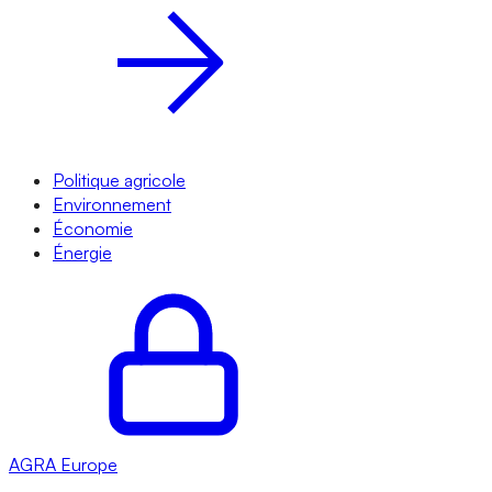
Politique agricole
Environnement
Économie
Énergie
AGRA
Europe