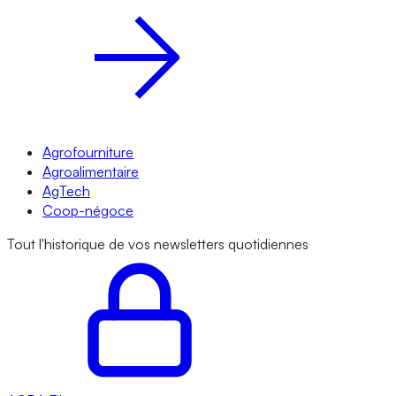
Agrofourniture
Agroalimentaire
AgTech
Coop-négoce
Tout l'historique de vos newsletters quotidiennes