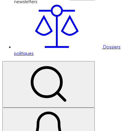
newsletters
Dossiers
politiques