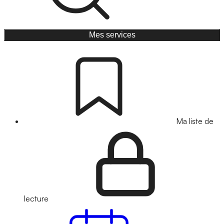
Mes services
Ma liste de
lecture