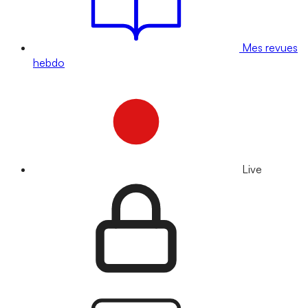
Mes revues
hebdo
Live