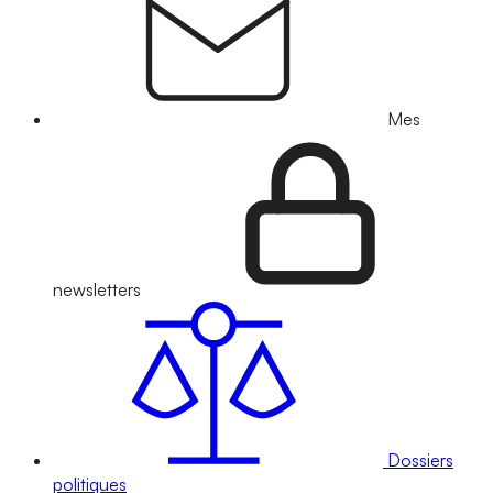
Mes
newsletters
Dossiers
politiques