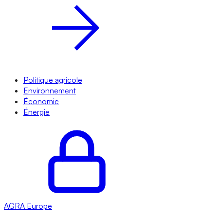
Politique agricole
Environnement
Économie
Énergie
AGRA
Europe