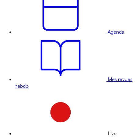
Agenda
Mes revues
hebdo
Live