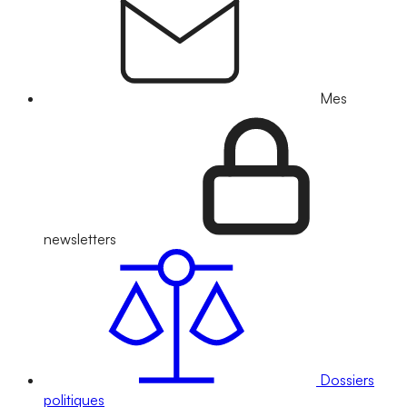
Mes
newsletters
Dossiers
politiques