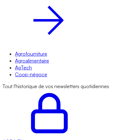
Agrofourniture
Agroalimentaire
AgTech
Coop-négoce
Tout l'historique de vos newsletters quotidiennes