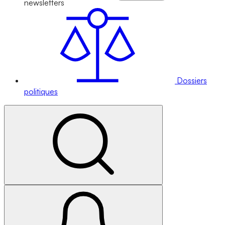
newsletters
Dossiers
politiques