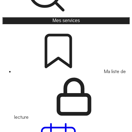
Mes services
Ma liste de
lecture