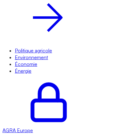
Politique agricole
Environnement
Économie
Énergie
AGRA
Europe