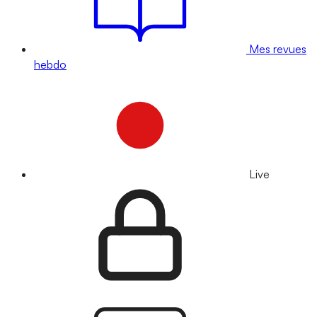
Mes revues
hebdo
Live