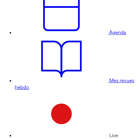
Agenda
Mes revues
hebdo
Live