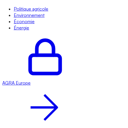
Politique agricole
Environnement
Économie
Énergie
AGRA
Europe