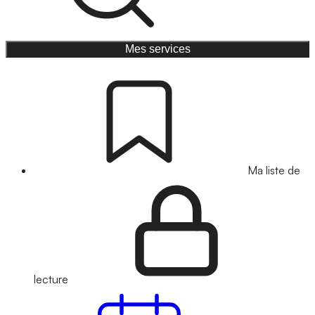
Mes services
Ma liste de
lecture