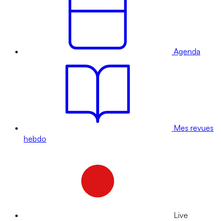
Agenda
Mes revues
hebdo
Live