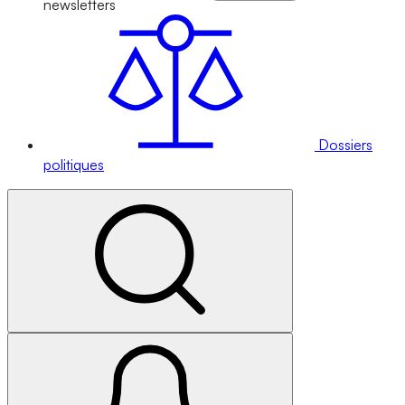
newsletters
Dossiers
politiques