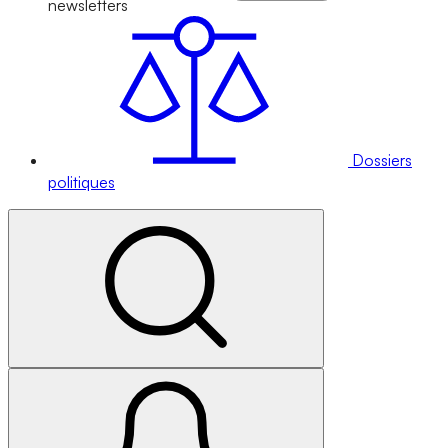
newsletters
Dossiers
politiques