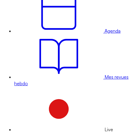
Agenda
Mes revues
hebdo
Live