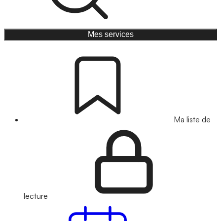
Mes services
Ma liste de
lecture