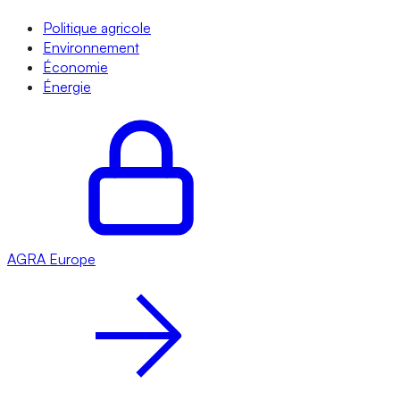
Politique agricole
Environnement
Économie
Énergie
AGRA
Europe