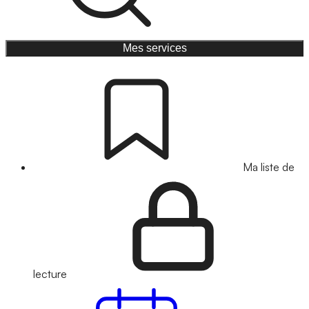
Mes services
Ma liste de
lecture