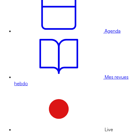
Agenda
Mes revues
hebdo
Live