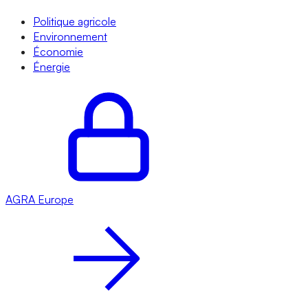
Politique agricole
Environnement
Économie
Énergie
AGRA
Europe