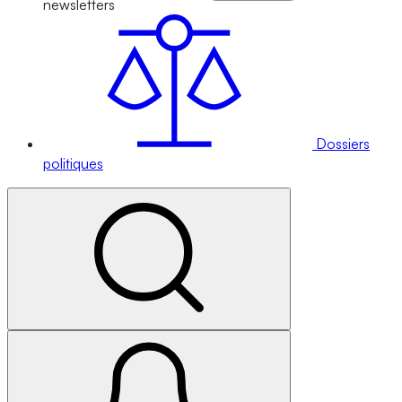
newsletters
Dossiers
politiques