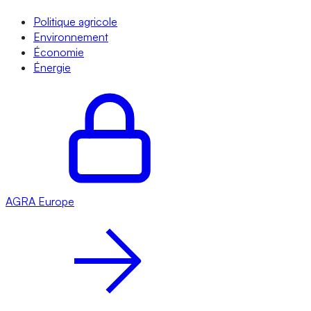
Politique agricole
Environnement
Économie
Énergie
AGRA
Europe