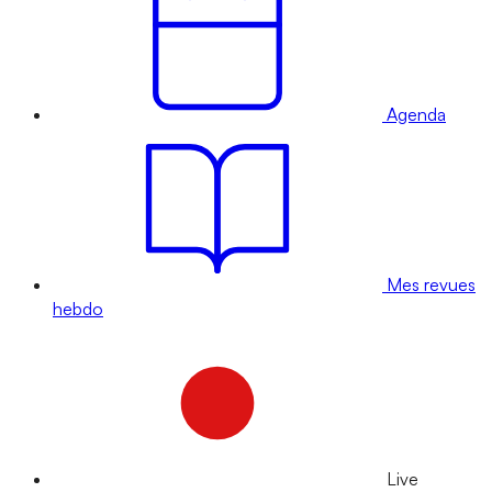
Agenda
Mes revues
hebdo
Live