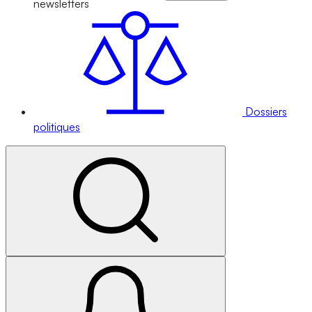
newsletters
Dossiers
politiques