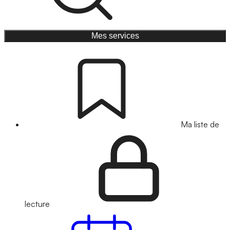
Mes services
Ma liste de
lecture