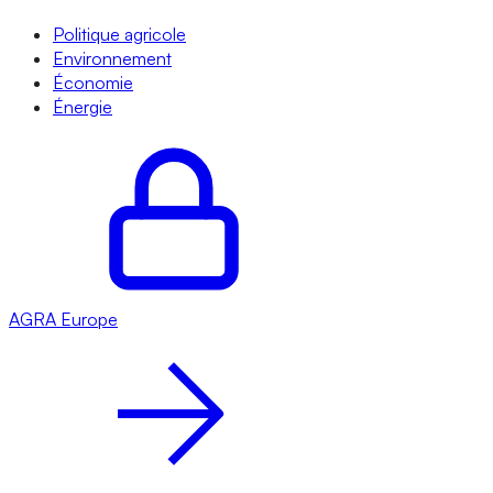
Politique agricole
Environnement
Économie
Énergie
AGRA
Europe