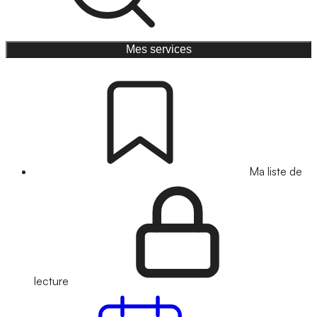
Mes services
Ma liste de
lecture