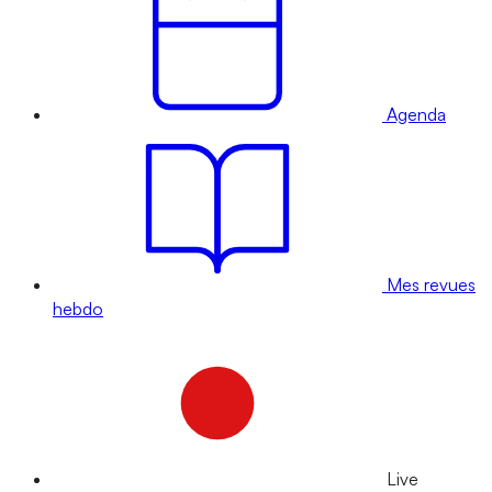
Agenda
Mes revues
hebdo
Live