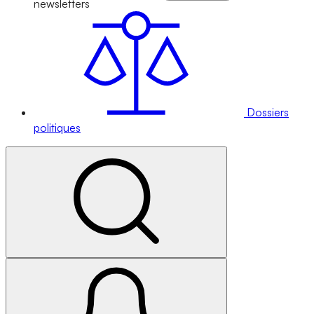
newsletters
Dossiers
politiques