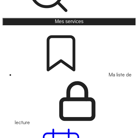
Mes services
Ma liste de
lecture