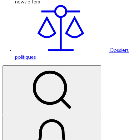
newsletters
Dossiers
politiques