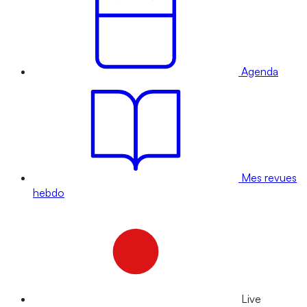
Agenda
Mes revues
hebdo
Live