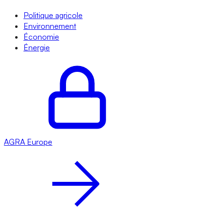
Politique agricole
Environnement
Économie
Énergie
AGRA
Europe