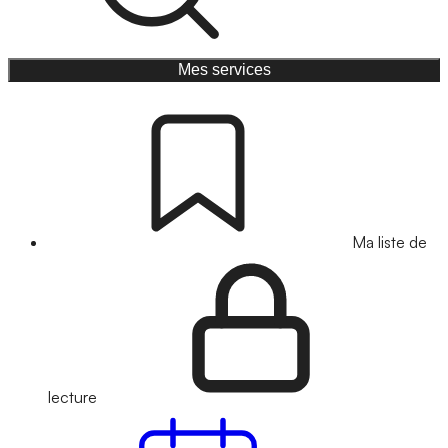
Mes services
Ma liste de
lecture