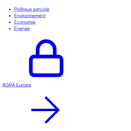
Politique agricole
Environnement
Économie
Énergie
AGRA
Europe