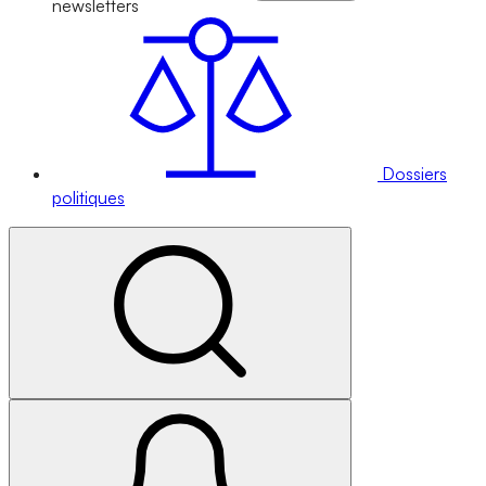
newsletters
Dossiers
politiques