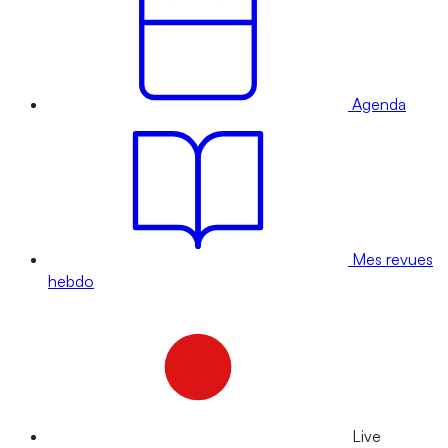
Agenda
Mes revues
hebdo
Live