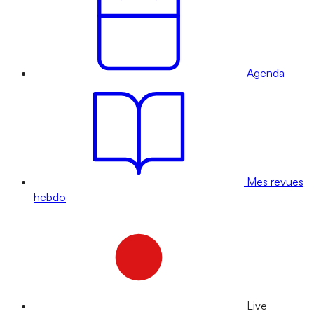
Agenda
Mes revues
hebdo
Live