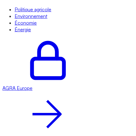
Politique agricole
Environnement
Économie
Énergie
AGRA
Europe