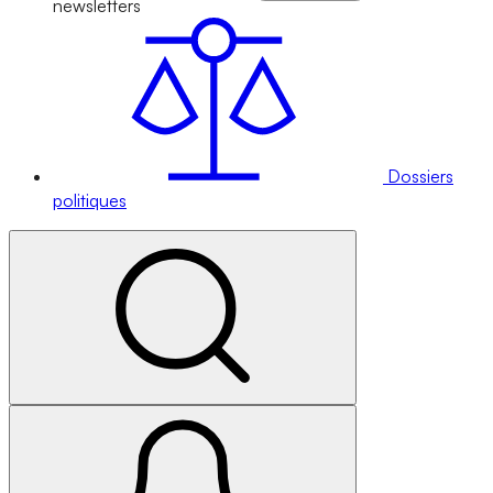
newsletters
Dossiers
politiques