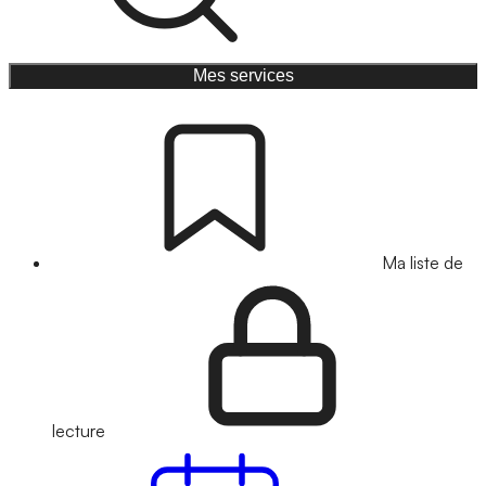
Mes services
Ma liste de
lecture