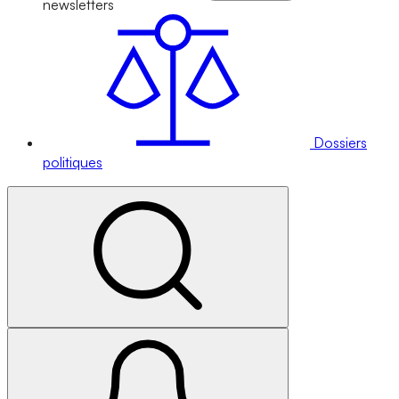
newsletters
Dossiers
politiques