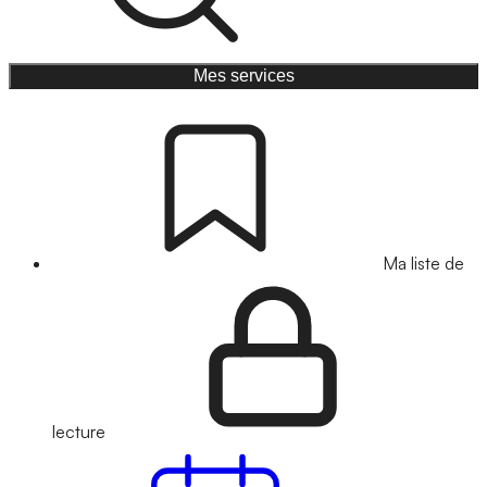
Mes services
Ma liste de
lecture