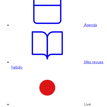
Agenda
Mes revues
hebdo
Live