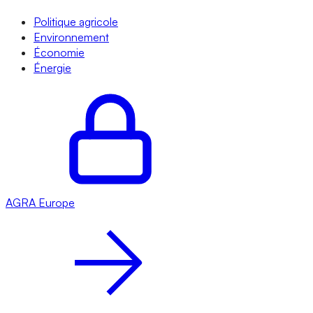
Politique agricole
Environnement
Économie
Énergie
AGRA
Europe