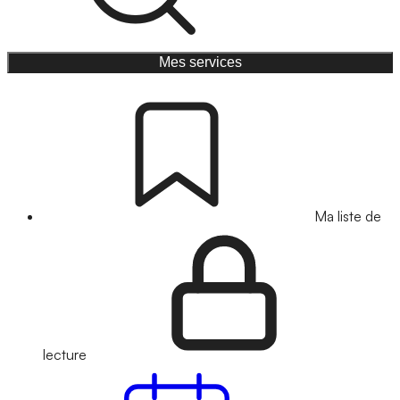
Mes services
Ma liste de
lecture