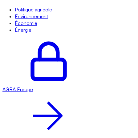
Politique agricole
Environnement
Économie
Énergie
AGRA
Europe