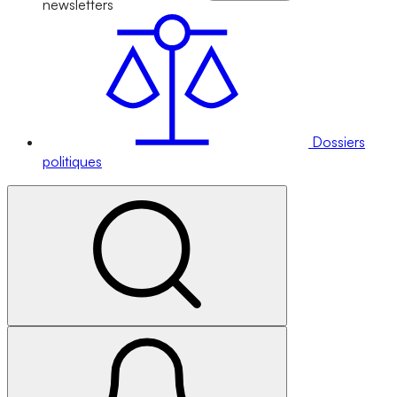
newsletters
Dossiers
politiques