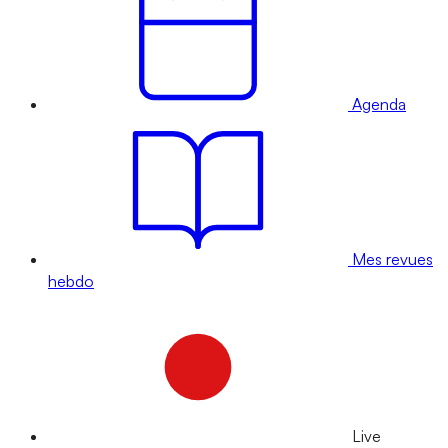
Agenda
Mes revues
hebdo
Live