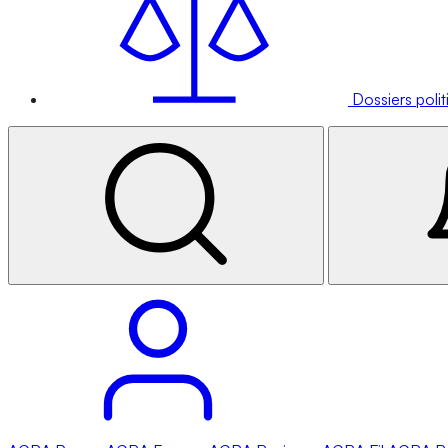
Dossiers poli