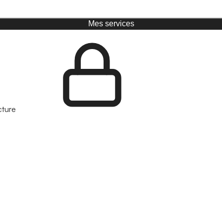
Mes services
cture