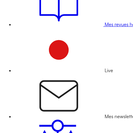
Mes revues 
Live
Mes newslett