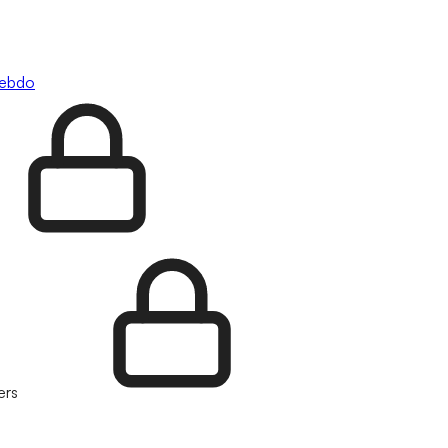
hebdo
ers