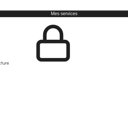
Mes services
cture