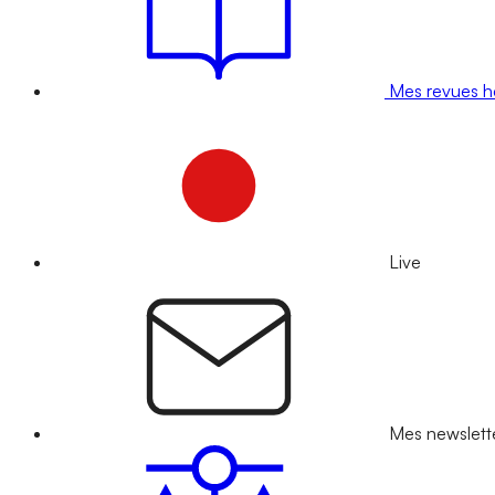
Mes revues 
Live
Mes newslett