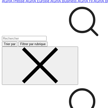
AGRA
Presse
AGRA
Europe
AGRA
Business
AGRA
Fil
AGRA
B
Trier par
Filtrer par rubrique