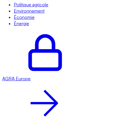
Politique agricole
Environnement
Économie
Énergie
AGRA
Europe