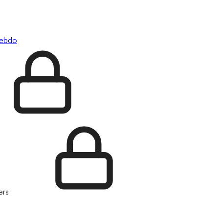
hebdo
ers