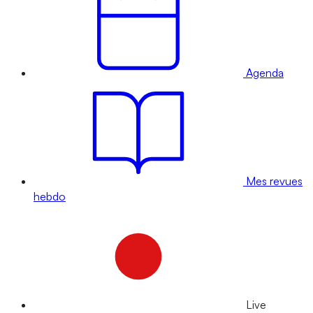
Agenda
Mes revues
hebdo
Live