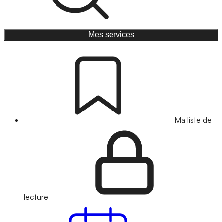
Mes services
Ma liste de
lecture