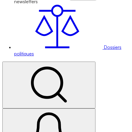
newsletters
Dossiers
politiques