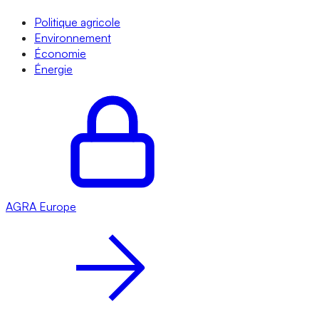
Politique agricole
Environnement
Économie
Énergie
AGRA
Europe