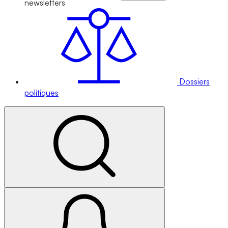
newsletters
Dossiers
politiques