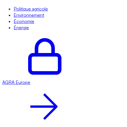
Politique agricole
Environnement
Économie
Énergie
AGRA
Europe