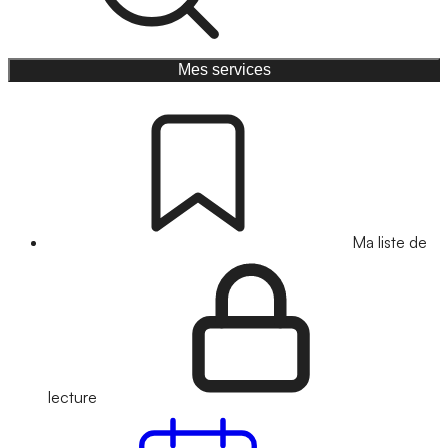
Mes services
Ma liste de
lecture