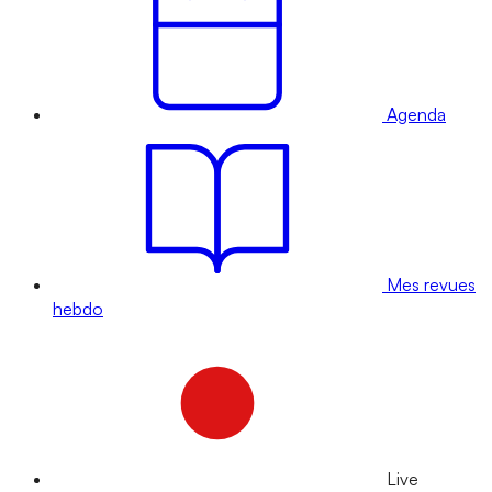
Agenda
Mes revues
hebdo
Live