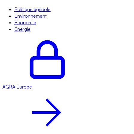
Politique agricole
Environnement
Économie
Énergie
AGRA
Europe