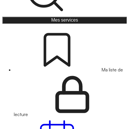
Mes services
Ma liste de
lecture