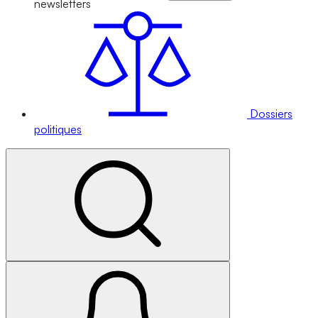
newsletters
Dossiers
politiques