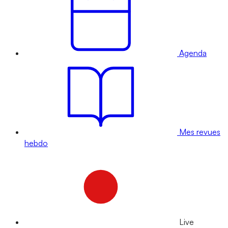
Agenda
Mes revues
hebdo
Live