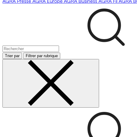
AGRA
Presse
AGRA
Europe
AGRA
Business
AGRA
Fil
AGRA
B
Trier par
Filtrer par rubrique