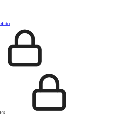
hebdo
ers