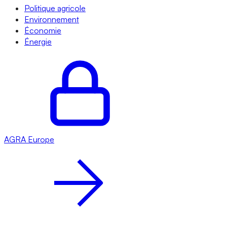
Politique agricole
Environnement
Économie
Énergie
AGRA
Europe