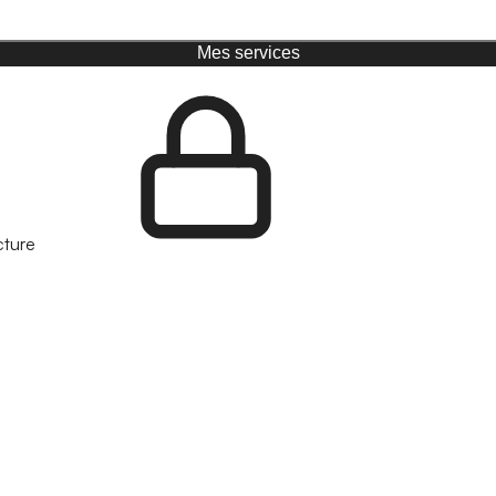
Mes services
cture