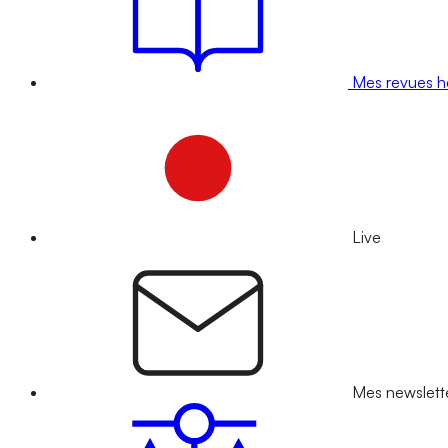
Mes revues 
Live
Mes newslett