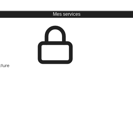
Mes services
cture