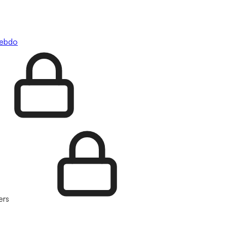
hebdo
ers