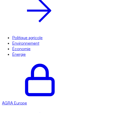
Politique agricole
Environnement
Économie
Énergie
AGRA
Europe