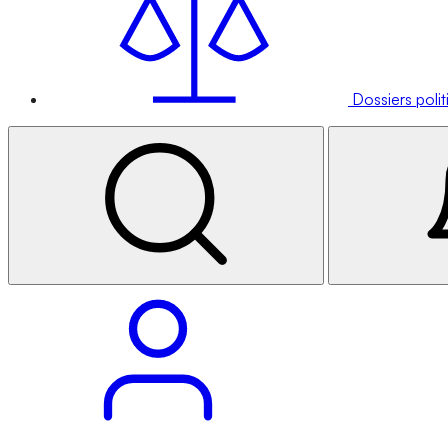
Dossiers poli