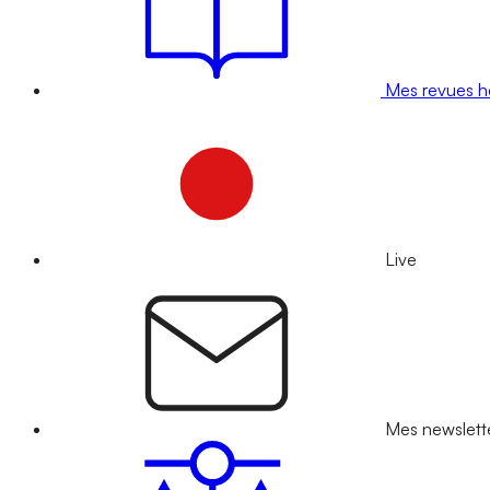
Mes revues 
Live
Mes newslett