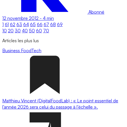
Abonné
12 novembre 2012
-
4 min
1
61
62
63
64
65
66
67
68
69
10
20
30
40
50
60
70
Articles les plus lus
Business
FoodTech
Matthieu Vincent (DigitalFoodLab) : « Le point essentiel de
l’année 2026 sera celui du passage à l’échelle ».