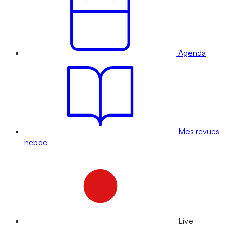
Agenda
Mes revues
hebdo
Live