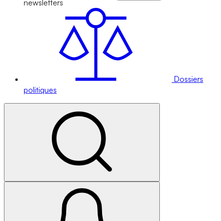
newsletters
Dossiers
politiques