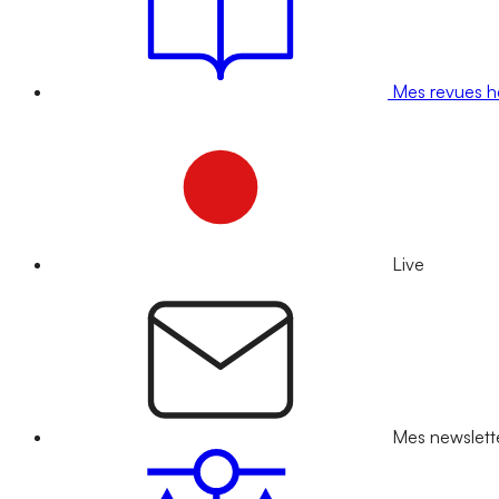
Mes revues 
Live
Mes newslett