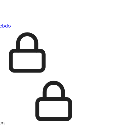
hebdo
ers