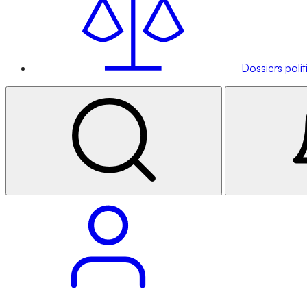
Dossiers poli