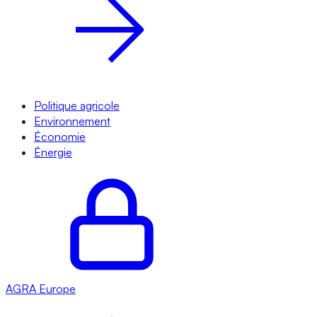
Politique agricole
Environnement
Économie
Énergie
AGRA
Europe