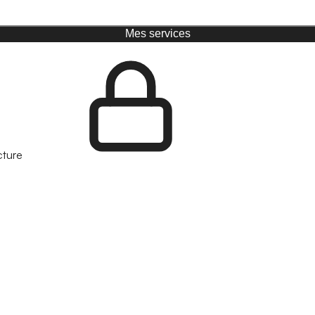
Mes services
cture