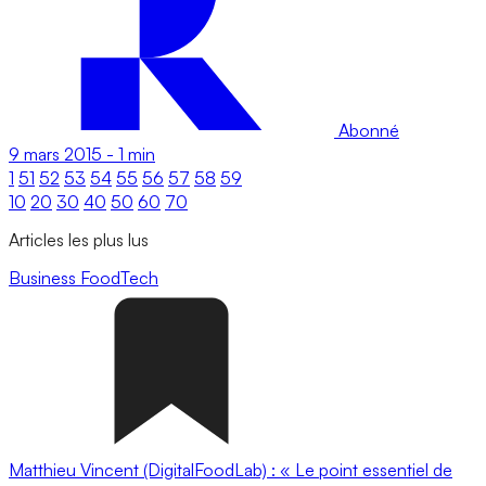
Abonné
9 mars 2015
-
1 min
1
51
52
53
54
55
56
57
58
59
10
20
30
40
50
60
70
Articles les plus lus
Business
FoodTech
Matthieu Vincent (DigitalFoodLab) : « Le point essentiel de