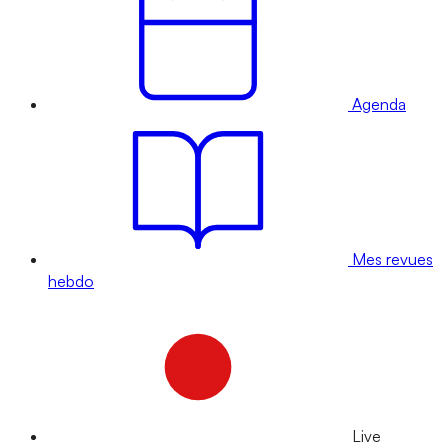
Agenda
Mes revues
hebdo
Live