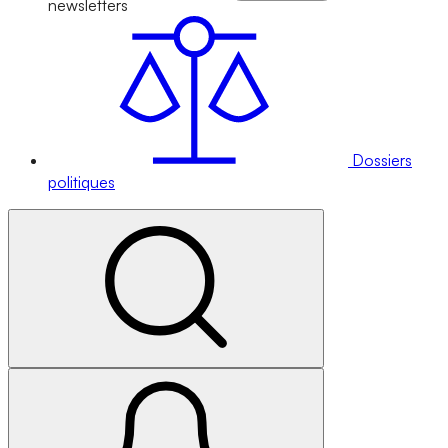
newsletters
Dossiers
politiques