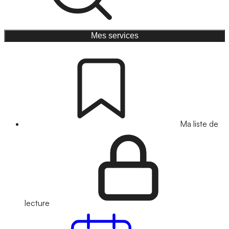
Mes services
Ma liste de
lecture