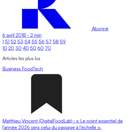
Abonné
6 avril 2018
-
2 min
1
51
52
53
54
55
56
57
58
59
10
20
30
40
50
60
70
Articles les plus lus
Business
FoodTech
Matthieu Vincent (DigitalFoodLab) : « Le point essentiel de
l’année 2026 sera celui du passage à l’échelle ».