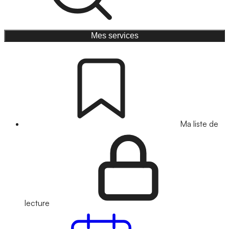
Mes services
Ma liste de
lecture