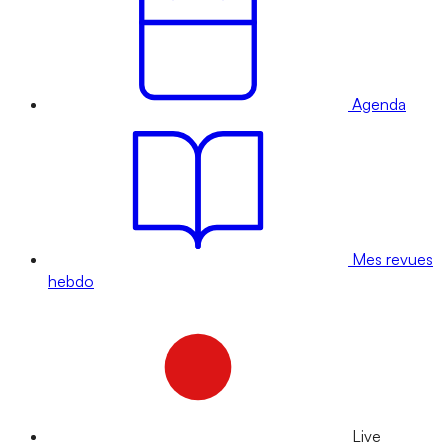
Agenda
Mes revues
hebdo
Live