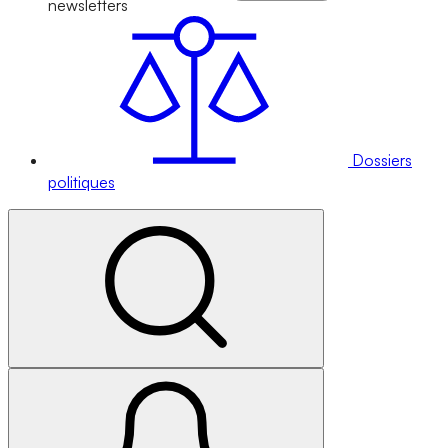
newsletters
Dossiers
politiques