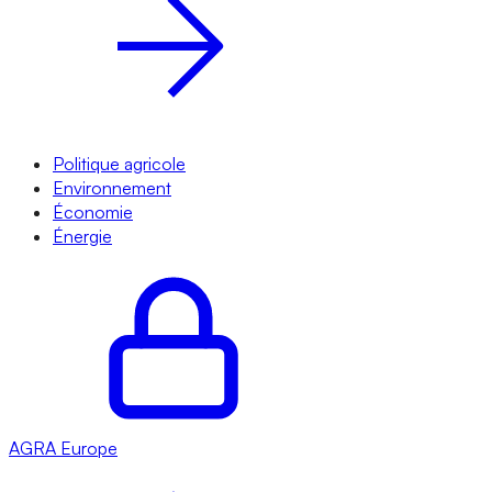
Politique agricole
Environnement
Économie
Énergie
AGRA
Europe