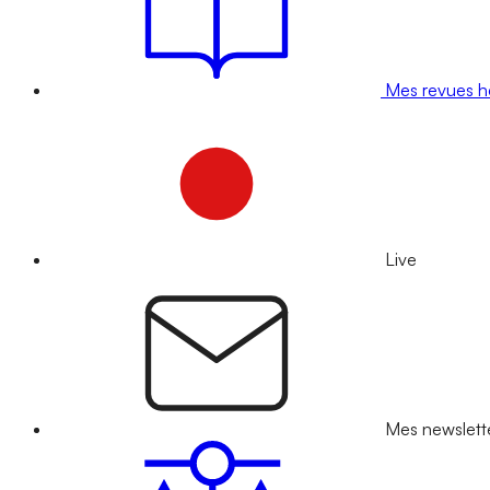
Mes revues 
Live
Mes newslett