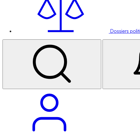
Dossiers poli