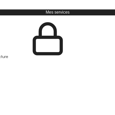
Mes services
cture