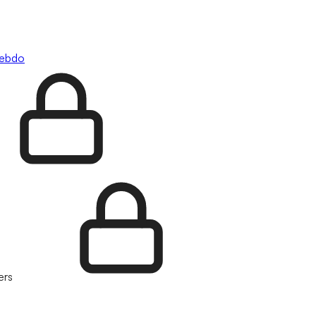
hebdo
ers