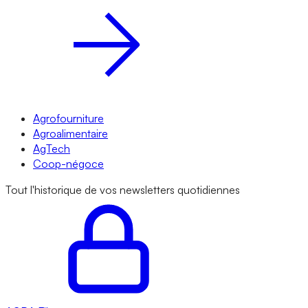
Agrofourniture
Agroalimentaire
AgTech
Coop-négoce
Tout l'historique de vos newsletters quotidiennes