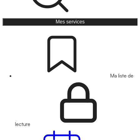
Mes services
Ma liste de
lecture