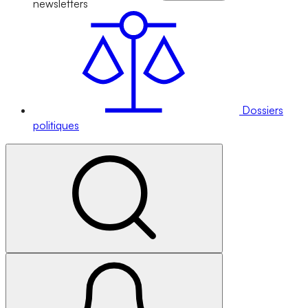
newsletters
Dossiers
politiques