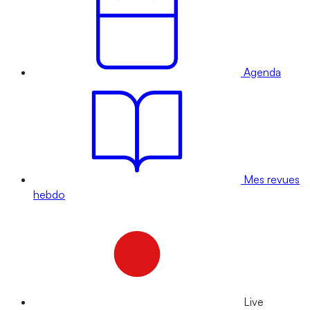
Agenda
Mes revues
hebdo
Live