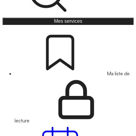
Mes services
Ma liste de
lecture