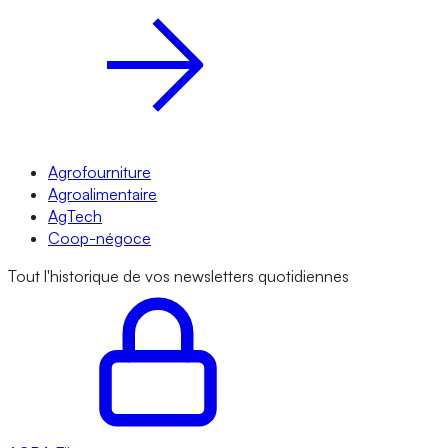
Agrofourniture
Agroalimentaire
AgTech
Coop-négoce
Tout l'historique de vos newsletters quotidiennes