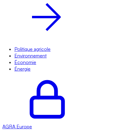
Politique agricole
Environnement
Économie
Énergie
AGRA
Europe