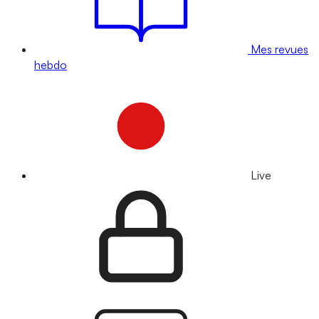
Mes revues
hebdo
Live