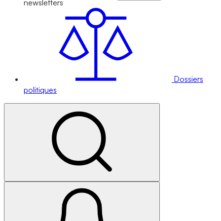
newsletters
Dossiers
politiques