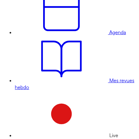
Agenda
Mes revues
hebdo
Live