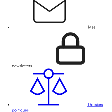
Mes
newsletters
Dossiers
politiques