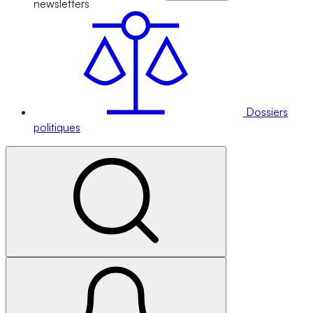
newsletters
Dossiers
politiques