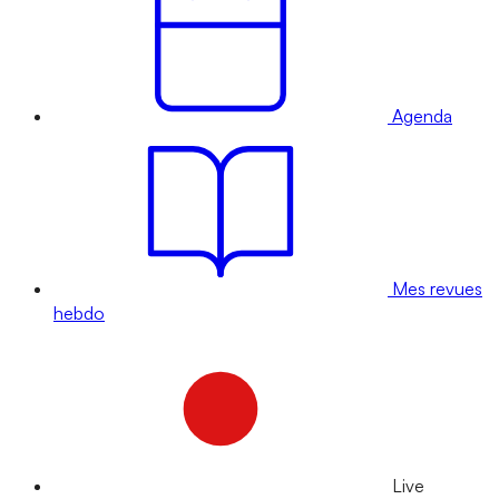
Agenda
Mes revues
hebdo
Live