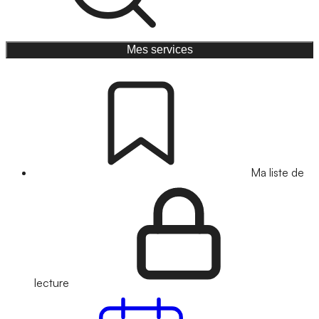
Mes services
Ma liste de
lecture