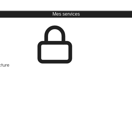
Mes services
cture