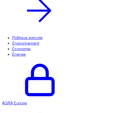
Politique agricole
Environnement
Économie
Énergie
AGRA
Europe