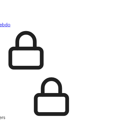
hebdo
ers