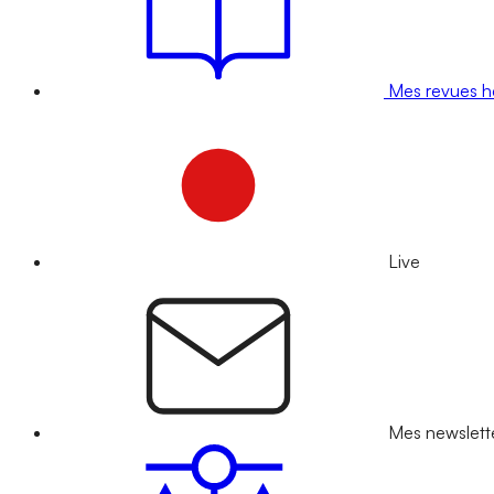
Mes revues 
Live
Mes newslett