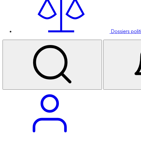
Dossiers poli