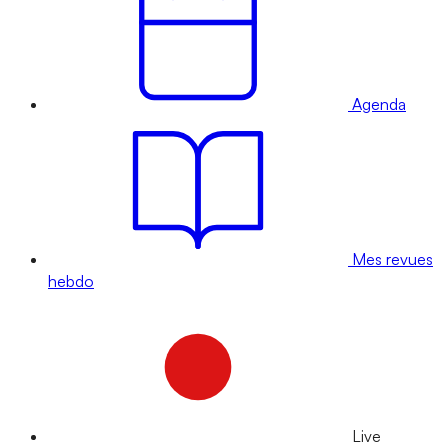
Agenda
Mes revues
hebdo
Live