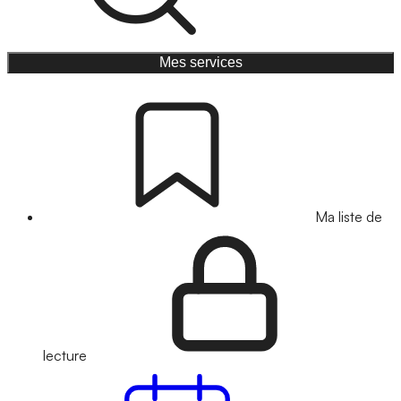
Mes services
Ma liste de
lecture