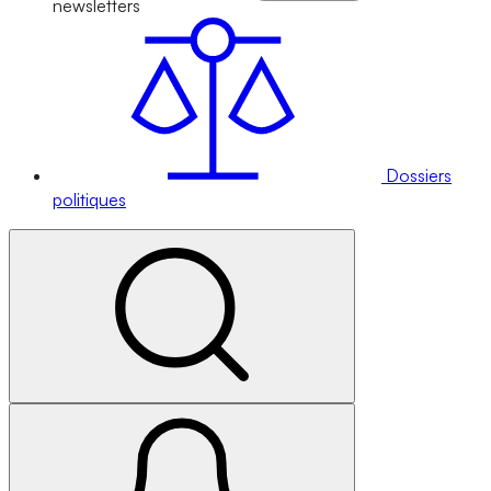
newsletters
Dossiers
politiques