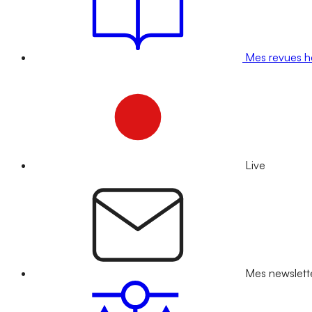
Mes revues 
Live
Mes newslett