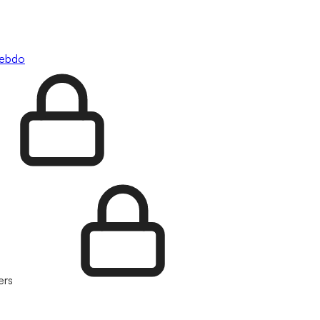
hebdo
ers