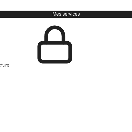
Mes services
cture