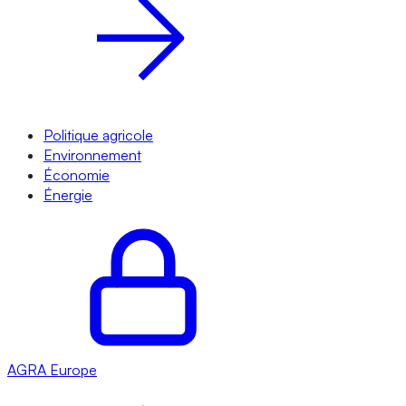
Politique agricole
Environnement
Économie
Énergie
AGRA
Europe