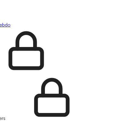
hebdo
ers