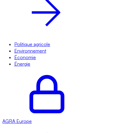
Politique agricole
Environnement
Économie
Énergie
AGRA
Europe