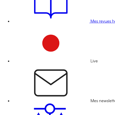
Mes revues 
Live
Mes newslett