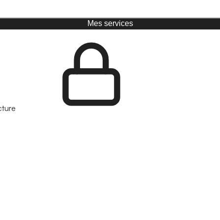
Mes services
cture