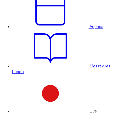
Agenda
Mes revues
hebdo
Live