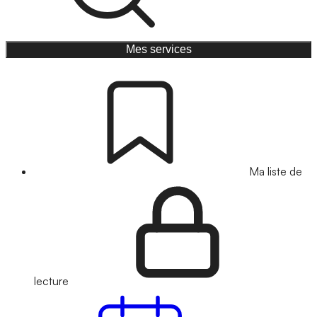
Mes services
Ma liste de
lecture