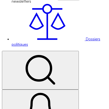
newsletters
Dossiers
politiques