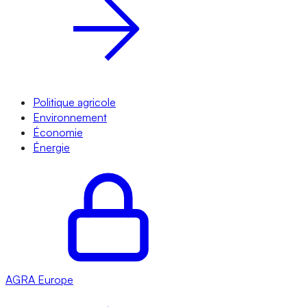
Politique agricole
Environnement
Économie
Énergie
AGRA
Europe