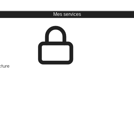
Mes services
cture