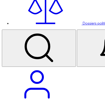
Dossiers poli