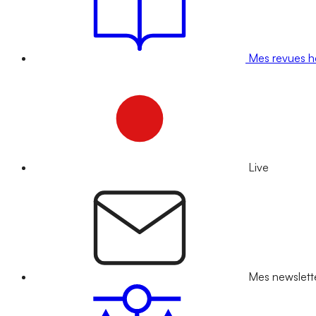
Mes revues 
Live
Mes newslett