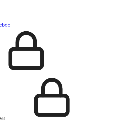
hebdo
ers