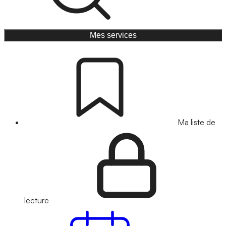
Mes services
Ma liste de
lecture