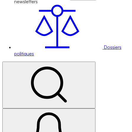
newsletters
Dossiers
politiques