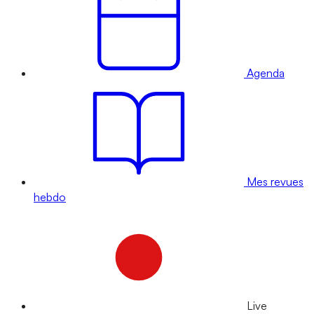
Agenda
Mes revues
hebdo
Live