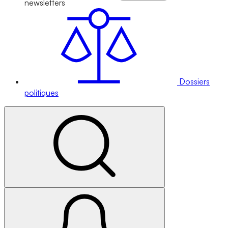
newsletters
Dossiers
politiques