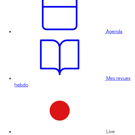
Agenda
Mes revues
hebdo
Live