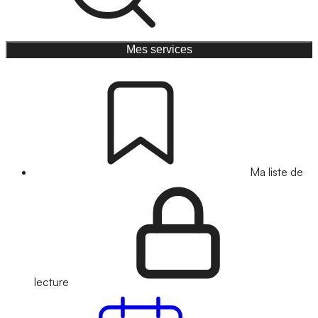
Mes services
Ma liste de
lecture