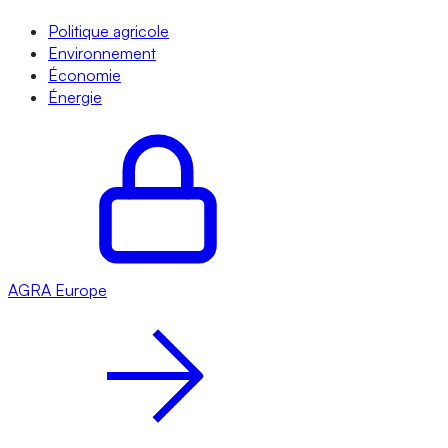
Politique agricole
Environnement
Économie
Énergie
AGRA
Europe