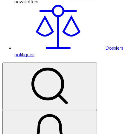
newsletters
Dossiers
politiques