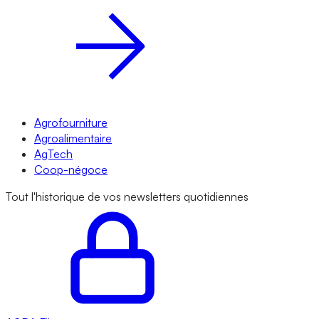
Agrofourniture
Agroalimentaire
AgTech
Coop-négoce
Tout l'historique de vos newsletters quotidiennes