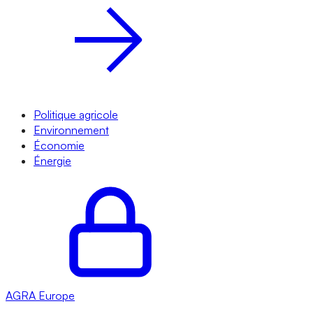
Politique agricole
Environnement
Économie
Énergie
AGRA
Europe