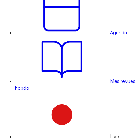
Agenda
Mes revues
hebdo
Live