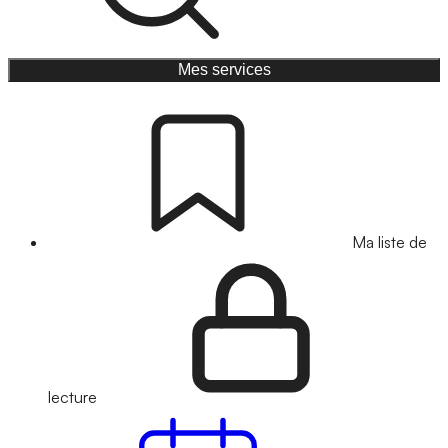
Mes services
Ma liste de
lecture