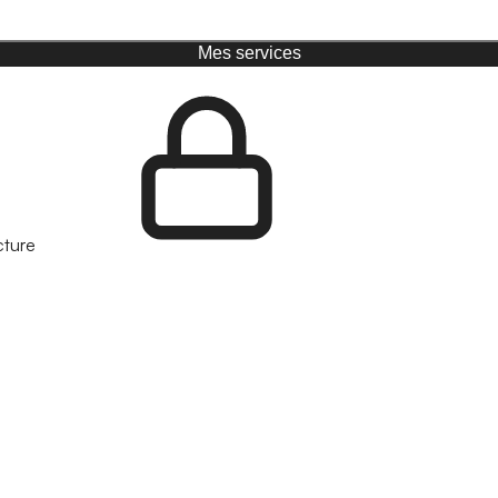
Mes services
cture