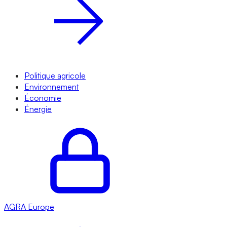
Politique agricole
Environnement
Économie
Énergie
AGRA
Europe