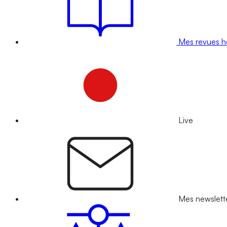
Mes revues 
Live
Mes newslett