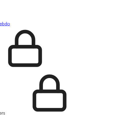
hebdo
ers