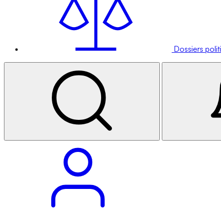
Dossiers poli