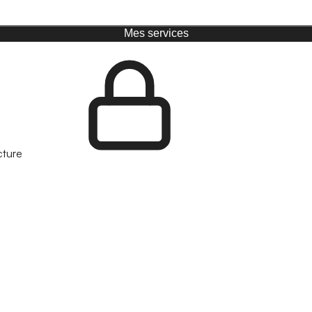
Mes services
cture