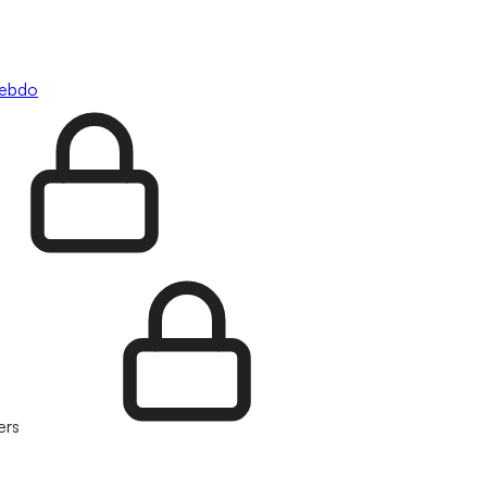
hebdo
ers