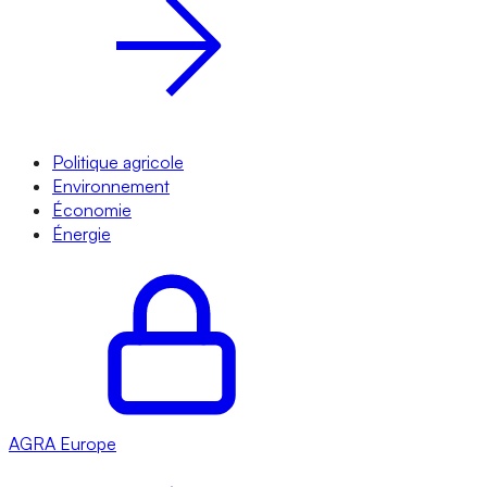
Politique agricole
Environnement
Économie
Énergie
AGRA
Europe