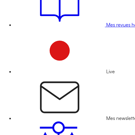
Mes revues 
Live
Mes newslett