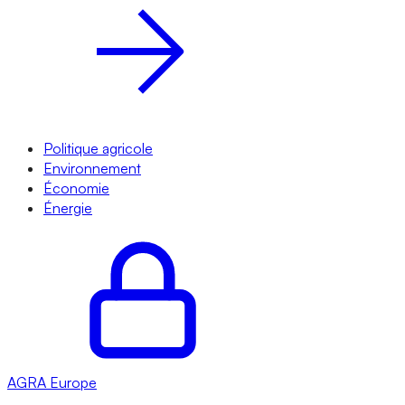
Politique agricole
Environnement
Économie
Énergie
AGRA
Europe