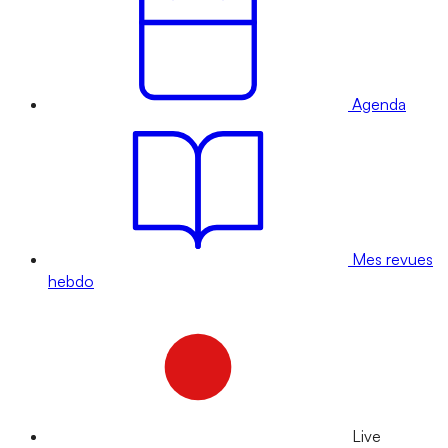
Agenda
Mes revues
hebdo
Live