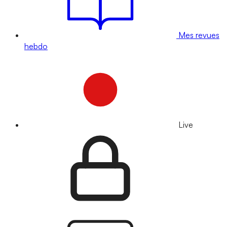
Mes revues
hebdo
Live