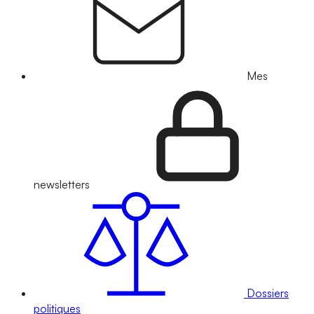
Mes
newsletters
Dossiers
politiques