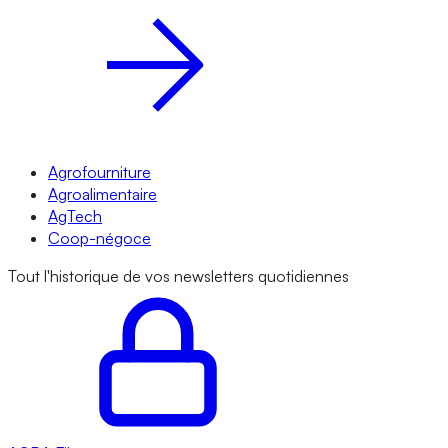
Agrofourniture
Agroalimentaire
AgTech
Coop-négoce
Tout l'historique de vos newsletters quotidiennes