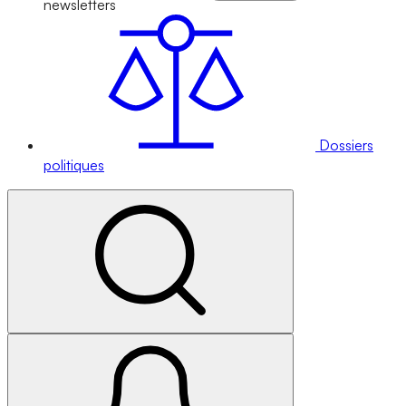
newsletters
Dossiers
politiques