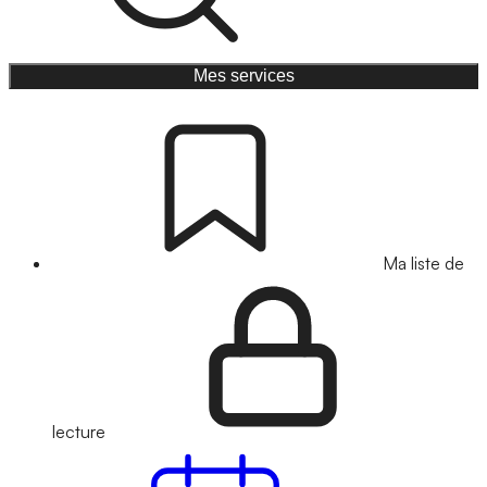
Mes services
Ma liste de
lecture