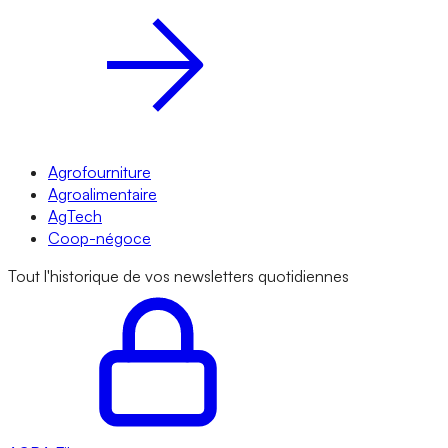
Agrofourniture
Agroalimentaire
AgTech
Coop-négoce
Tout l'historique de vos newsletters quotidiennes