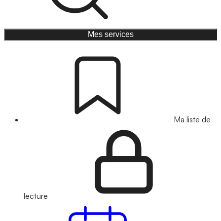
Mes services
Ma liste de
lecture