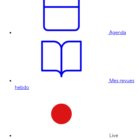
Agenda
Mes revues
hebdo
Live