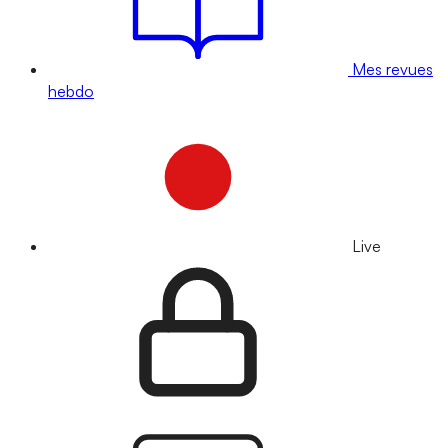
Mes revues
hebdo
Live