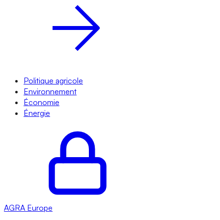
Politique agricole
Environnement
Économie
Énergie
AGRA
Europe