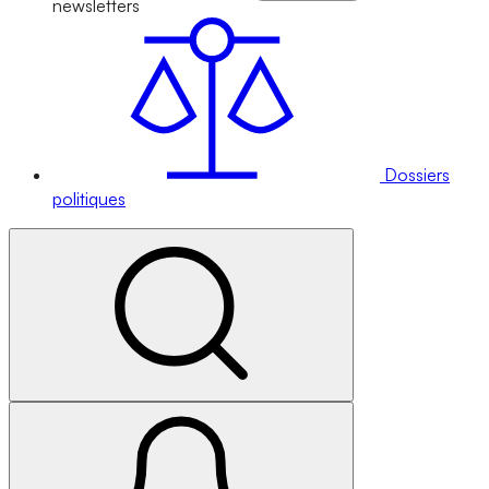
newsletters
Dossiers
politiques