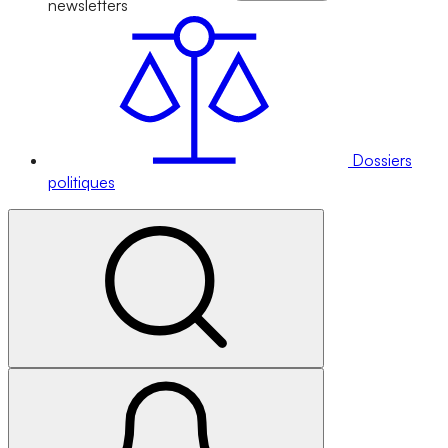
newsletters
Dossiers
politiques