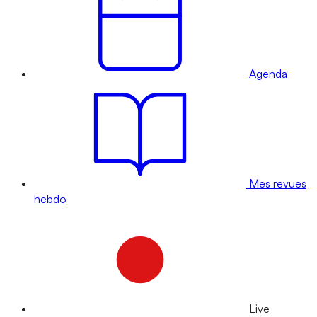
Agenda
Mes revues
hebdo
Live