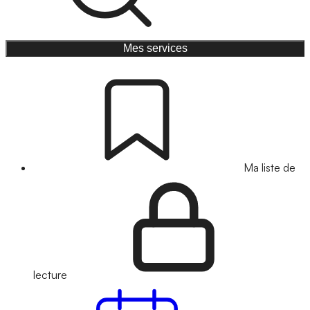
Mes services
Ma liste de
lecture