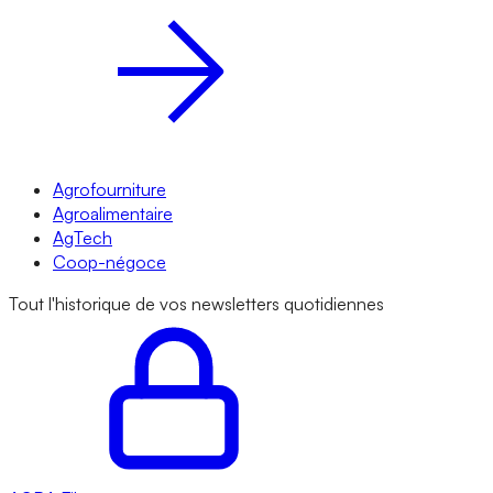
Agrofourniture
Agroalimentaire
AgTech
Coop-négoce
Tout l'historique de vos newsletters quotidiennes