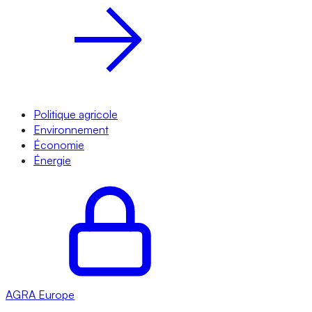
Politique agricole
Environnement
Économie
Énergie
AGRA
Europe