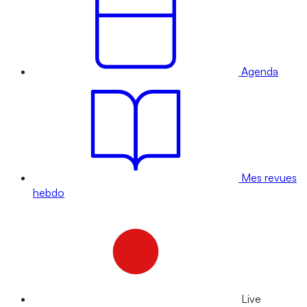
Agenda
Mes revues
hebdo
Live