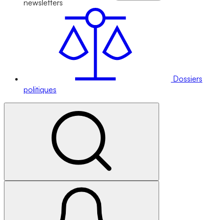
newsletters
Dossiers
politiques