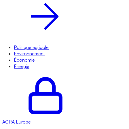
Politique agricole
Environnement
Économie
Énergie
AGRA
Europe