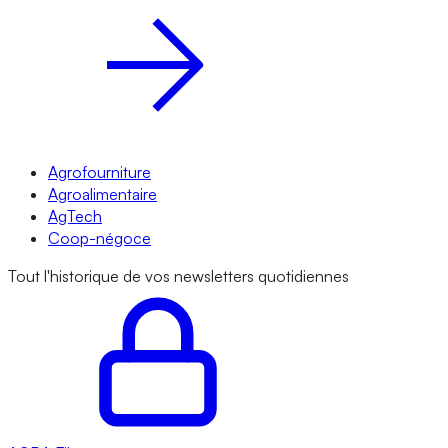
Agrofourniture
Agroalimentaire
AgTech
Coop-négoce
Tout l'historique de vos newsletters quotidiennes