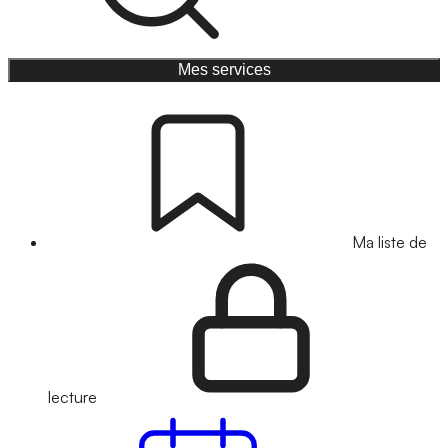
Mes services
Ma liste de
lecture