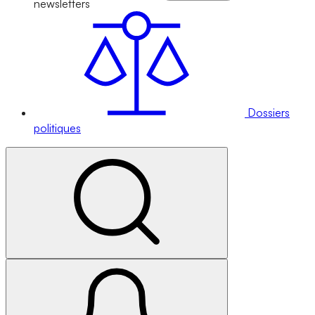
newsletters
Dossiers
politiques