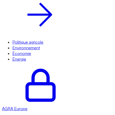
Politique agricole
Environnement
Économie
Énergie
AGRA
Europe