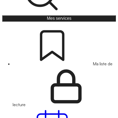
Mes services
Ma liste de
lecture