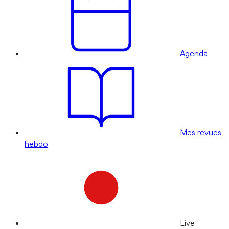
Agenda
Mes revues
hebdo
Live