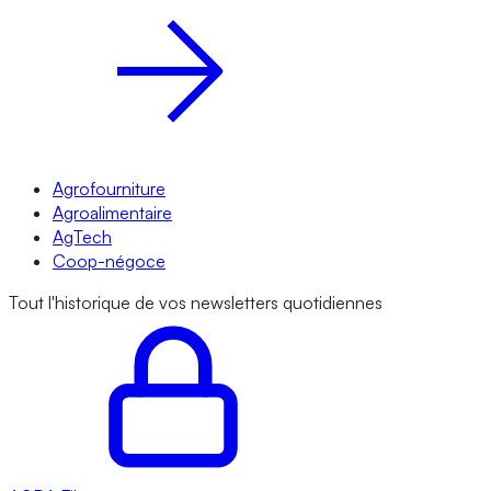
Agrofourniture
Agroalimentaire
AgTech
Coop-négoce
Tout l'historique de vos newsletters quotidiennes