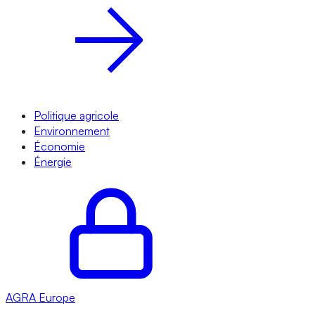
Politique agricole
Environnement
Économie
Énergie
AGRA
Europe