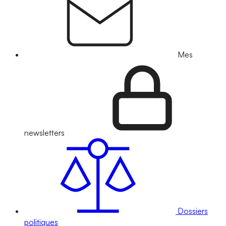
Mes
newsletters
Dossiers
politiques