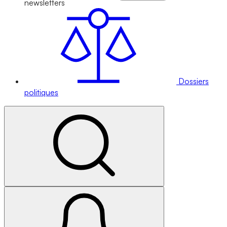
newsletters
Dossiers
politiques