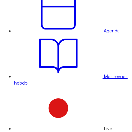
Agenda
Mes revues
hebdo
Live