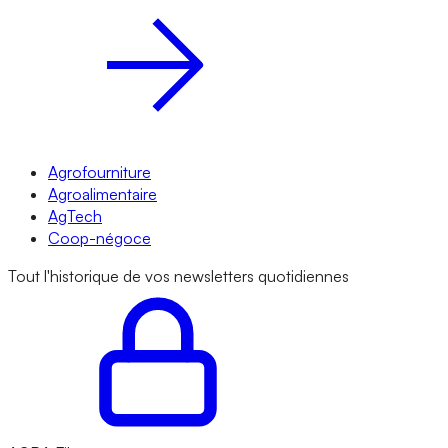
Agrofourniture
Agroalimentaire
AgTech
Coop-négoce
Tout l'historique de vos newsletters quotidiennes