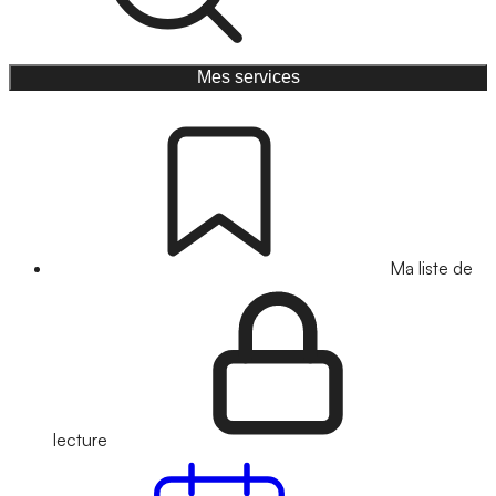
Mes services
Ma liste de
lecture