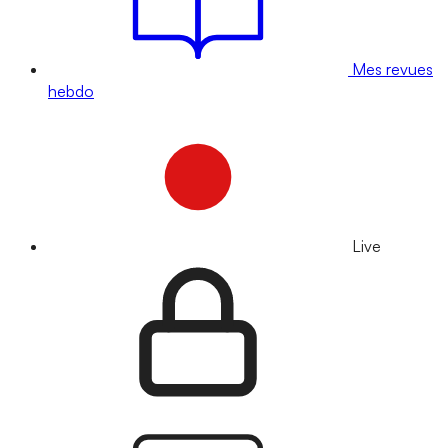
Mes revues
hebdo
Live