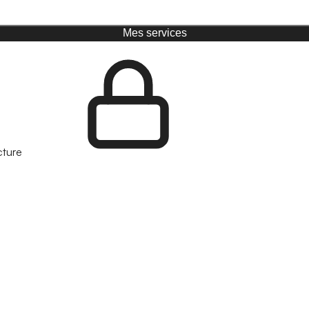
Mes services
cture