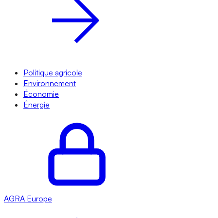
Politique agricole
Environnement
Économie
Énergie
AGRA
Europe