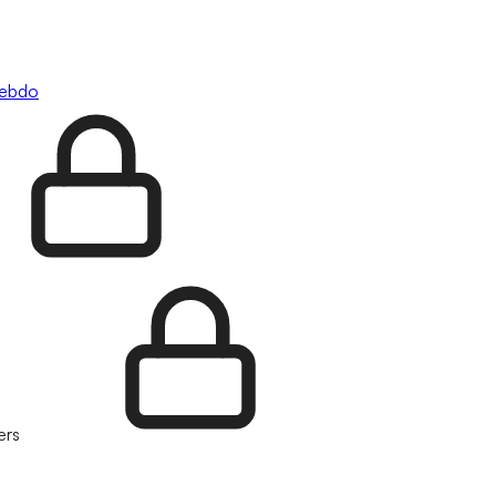
hebdo
ers