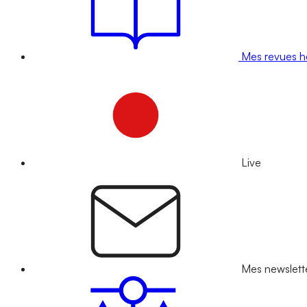
Mes revues 
Live
Mes newslett