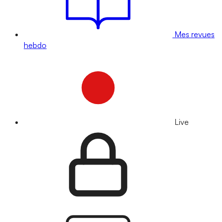
Mes revues
hebdo
Live