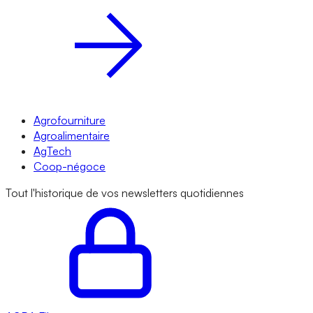
Agrofourniture
Agroalimentaire
AgTech
Coop-négoce
Tout l'historique de vos newsletters quotidiennes