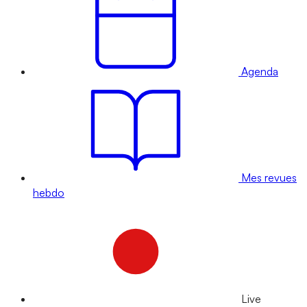
Agenda
Mes revues
hebdo
Live