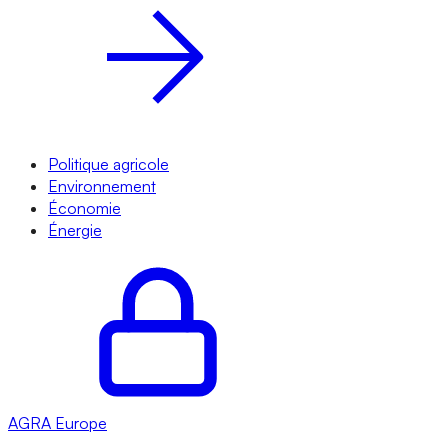
Politique agricole
Environnement
Économie
Énergie
AGRA
Europe