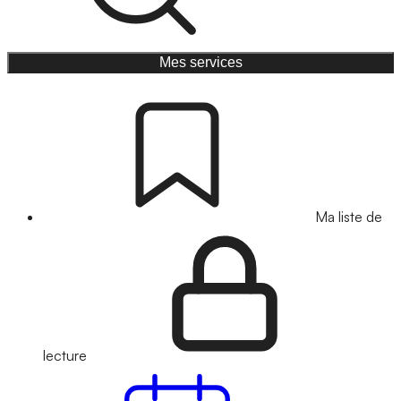
Mes services
Ma liste de
lecture