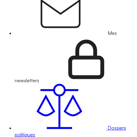
Mes
newsletters
Dossiers
politiques