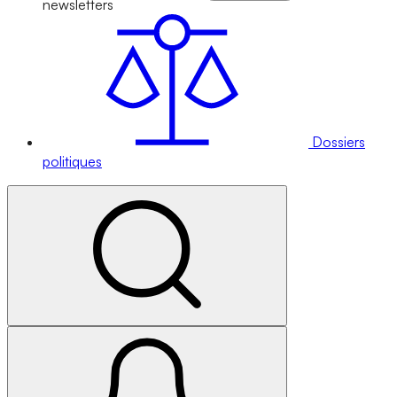
newsletters
Dossiers
politiques